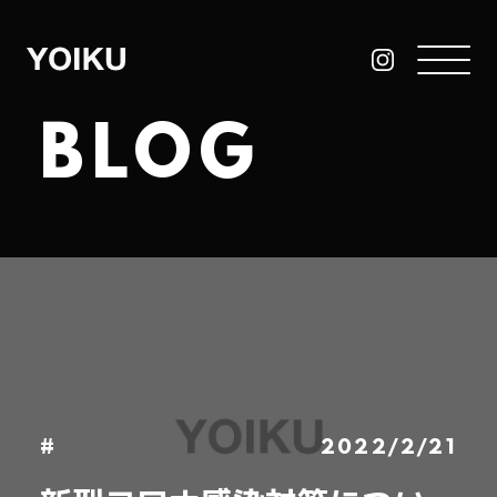
BLOG
#
2022/2/21